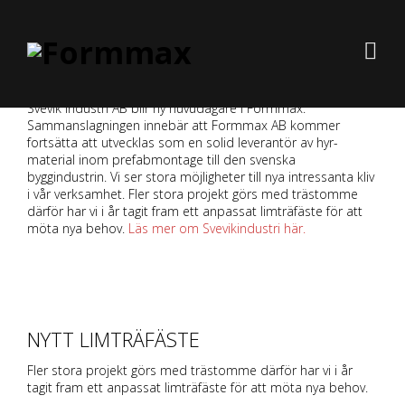
Svevik Industri AB blir ny huvudägare i Formmax.
Sammanslagningen innebär att Formmax AB kommer
fortsätta att utvecklas som en solid leverantör av hyr-
material inom prefabmontage till den svenska
byggindustrin. Vi ser stora möjligheter till nya intressanta kliv
i vår verksamhet. Fler stora projekt görs med trästomme
därför har vi i år tagit fram ett anpassat limträfäste för att
möta nya behov.
Läs mer om Svevikindustri här.
NYTT LIMTRÄFÄSTE
Fler stora projekt görs med trästomme därför har vi i år
tagit fram ett anpassat limträfäste för att möta nya behov.