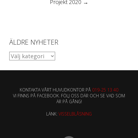
Projekt 2020
→
ÄLDRE NYHETER
ÄLDRE
NYHETER
KONTAKTA VÅRT HUVUDKONTOR PÅ
019-25 13 40
VI FINNS PÅ FACEBOOK. FÖLJ OSS DÄR OCH SE VAD SOM
ÄR PÅ GÅNG!
LÄNK:
VISSELBLÅSNING