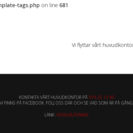
mplate-tags.php
on line
681
Vi flyttar vårt huvudkont
KONTAKTA VÅRT HUVUDKONTOR PÅ
019-25 13 40
VI FINNS PÅ FACEBOOK. FÖLJ OSS DÄR OCH SE VAD SOM ÄR PÅ GÅNG
LÄNK:
VISSELBLÅSNING