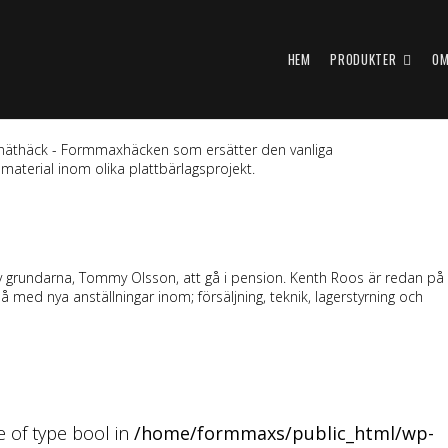
HEM
PRODUKTER
OM
ga” näthäck - Formmaxhäcken som ersätter den vanliga
a material inom olika plattbärlagsprojekt.
av grundarna, Tommy Olsson, att gå i pension. Kenth Roos är redan på
 med nya anställningar inom; försäljning, teknik, lagerstyrning och
ue of type bool in
/home/formmaxs/public_html/wp-