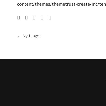
content/themes/themetrust-create/inc/te
Post
←
Nytt lager
navigation