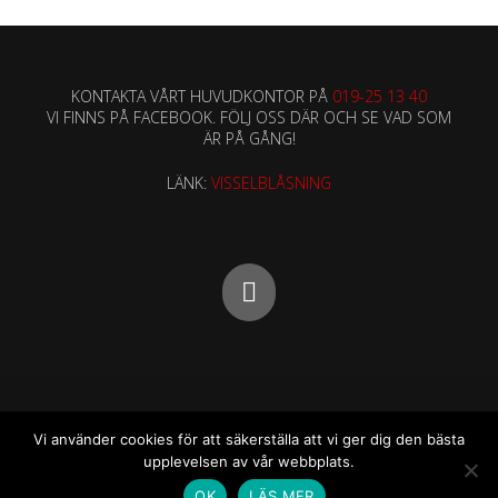
NYHETER
KONTAKTA VÅRT HUVUDKONTOR PÅ
019-25 13 40
VI FINNS PÅ FACEBOOK. FÖLJ OSS DÄR OCH SE VAD SOM
ÄR PÅ GÅNG!
LÄNK:
VISSELBLÅSNING
© 2026
Formmax
All Rights Reserved.
Vi använder cookies för att säkerställa att vi ger dig den bästa
Publicerad av
STUDIO SOLUTION
upplevelsen av vår webbplats.
OK
LÄS MER