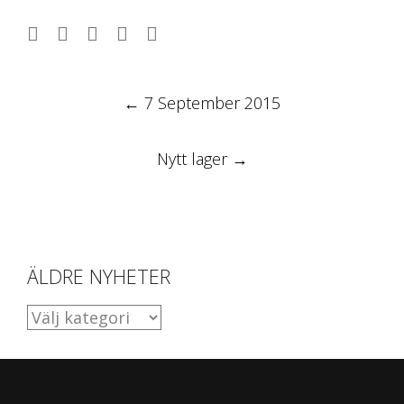
Post
←
7 September 2015
navigation
Nytt lager
→
ÄLDRE NYHETER
ÄLDRE
NYHETER