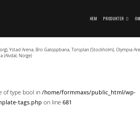
HEM
PRODUKTER
OM
borg), Ystad Arena, Bro Galoppbana, Torsplan (Stockholm), Olympia Ar
a (Alvdal, Norge)
ue of type bool in
/home/formmaxs/public_html/wp-
mplate-tags.php
on line
681