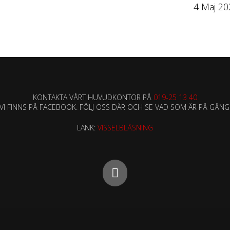
4 Maj 2
KONTAKTA VÅRT HUVUDKONTOR PÅ
019-25 13 40
VI FINNS PÅ FACEBOOK. FÖLJ OSS DÄR OCH SE VAD SOM ÄR PÅ GÅNG
LÄNK:
VISSELBLÅSNING