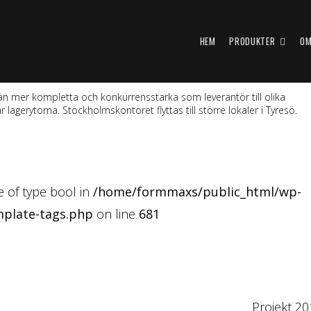
HEM
PRODUKTER
OM
ir än mer kompletta och konkurrensstarka som leverantör till olika
r lagerytorna. Stockholmskontoret flyttas till större lokaler i Tyresö.
ue of type bool in
/home/formmaxs/public_html/wp-
mplate-tags.php
on line
681
Projekt 2