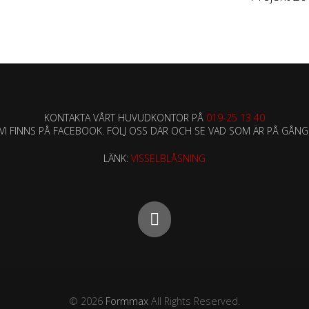
KONTAKTA VÅRT HUVUDKONTOR PÅ
019-25 13 40
VI FINNS PÅ FACEBOOK. FÖLJ OSS DÄR OCH SE VAD SOM ÄR PÅ GÅNG
LÄNK:
VISSELBLÅSNING
© 2026
Formmax
All Rights Reserved.