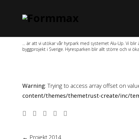
... är att vi utökar vår hyrpark med systemet Alu-Up. Vi bl
byggprojekt i Sverige. Hyresparken blir allt större och vi öka
Warning
: Trying to access array offset on val
content/themes/themetrust-create/inc/te
Post
←
Projekt 2014