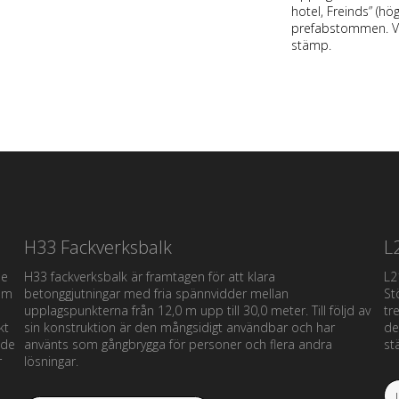
hotel, Freinds” (hö
prefabstommen. Vi
stämp.
H33 Fackverksbalk
L
de
H33 fackverksbalk är framtagen för att klara
L2
ium
betonggjutningar med fria spännvidder mellan
St
upplagspunkterna från 12,0 m upp till 30,0 meter. Till följd av
tr
kt
sin konstruktion är den mångsidigt användbar och har
de
 de
använts som gångbrygga för personer och flera andra
st
r
lösningar.