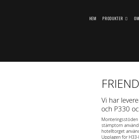
HEM
PRODUKTER
OM
FRIEND
Vi har lever
och P330 och
Monteringsstöden a
stämptorn användes 
hotelltorget använd
Upplagen för H33-b