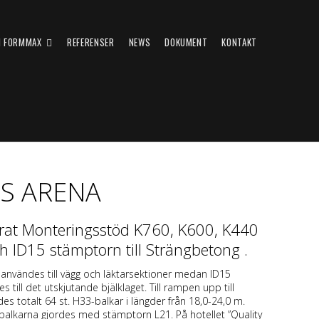
 FORMMAX
REFERENSER
NEWS
DOKUMENT
KONTAKT
S ARENA
erat Monteringsstöd K760, K600, K440
 ID15 stämptorn till Strängbetong .
nvändes till vägg och läktarsektioner medan ID15
till det utskjutande bjälklaget. Till rampen upp till
es totalt 64 st. H33-balkar i längder från 18,0-24,0 m.
alkarna gjordes med stämptorn L21. På hotellet ”Quality