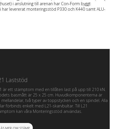
ghuset) i anslutning till arenan har Con-Form byggt
 har levererat monteringsstöd P330 och K440 samt ALU-
21 Laststöd
1 är ett stämptorn med en tillåten last på upp till 210 kN.
ödets basmått är 25 x 25 cm. Huvudkomponenterna är
e mellandelar, två typer av toppstycken och en spindel. Alla
lar förbinds enkelt med L21-skarvbultar. Till L21
ämptorn kan våra Monteringsstöd användas.
LÄS MER OM STÄMP