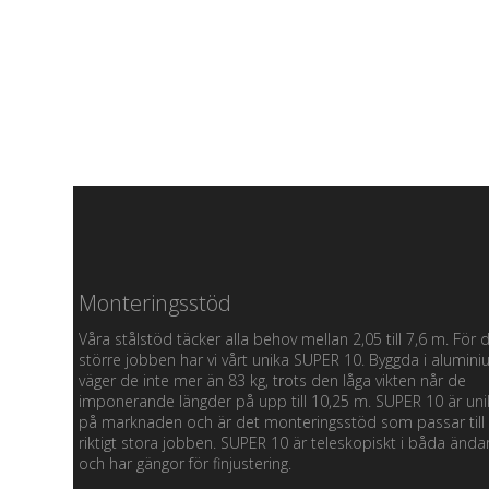
Monteringsstöd
Våra stålstöd täcker alla behov mellan 2,05 till 7,6 m. För 
större jobben har vi vårt unika SUPER 10. Byggda i alumin
väger de inte mer än 83 kg, trots den låga vikten når de
imponerande längder på upp till 10,25 m. SUPER 10 är uni
på marknaden och är det monteringsstöd som passar till
riktigt stora jobben. SUPER 10 är teleskopiskt i båda ända
och har gängor för finjustering.