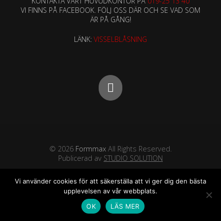
KONTAKTA VÅRT HUVUDKONTOR PÅ
019-25 13 40
VI FINNS PÅ FACEBOOK. FÖLJ OSS DÄR OCH SE VAD SOM
ÄR PÅ GÅNG!
LÄNK:
VISSELBLÅSNING
© 2026
Formmax
All Rights Reserved.
Publicerad av
STUDIO SOLUTION
Vi använder cookies för att säkerställa att vi ger dig den bästa
upplevelsen av vår webbplats.
OK
LÄS MER